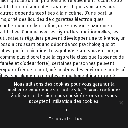
Bien qu’elle soit un phénomène relativement récent cette
addiction présente des caractéristiques similaires aux
autres dépendances liées à la nicotine. D’une part, la
majorité des liquides de cigarettes électroniques
contiennent de la nicotine, une substance hautement
addictive. Comme avec les cigarettes traditionnelles, les
utilisateurs réguliers peuvent développer une tolérance, un
besoin croissant et une dépendance psychologique et
physique à la nicotine. Le vapotage étant souvent perçu
comme plus discret que la cigarette classique (absence de
fumée et d’odeur forte), certaines personnes peuvent
vapoter fréquemment, même dans des environnements où
il est socialement ou professionnellement inapproprié.
Enfin, comme pour toute addiction à la nicotine, l’arrêt du
Nous utilisons des cookies pour vous garantir la
vapotage peut entraîner des symptômes de sevrage tels
meilleure expérience sur notre site. Si vous continuez
que l’irritabilité, la difficulté à se concentrer, l’anxiété, et une
à utiliser ce dernier, nous considérerons que vous
envie impérieuse de vapoter. Impact spécifique : de
acceptez l'utilisation des cookies.
nombreuses entreprises ont des politiques strictes
Ok
concernant le vapotage et le tabagisme sur le lieu de travail,
En savoir plus
notamment à l’intérieur des locaux. Aussi, bien que le
vapotage soit souvent perçu comme moins nuisible que le