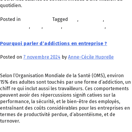
quotidien.
Posted in
Personnalités
Tagged
drh
,
entreprise
,
expérience
collaborateur
,
RATP
,
salariés
,
semaine de 4 jours
,
travail
Pourquoi parler d’addictions en entreprise ?
Posted on
7 novembre 2024
by
Anne-Cécile Huprelle
Selon l’Organisation Mondiale de la Santé (OMS), environ
15% des adultes sont touchés par une forme d’addiction, un
chiff re qui inclut aussi les travailleurs. Ces comportements
peuvent avoir des répercussions signifi catives sur la
performance, la sécurité, et le bien-être des employés,
entraînant des coûts considérables pour les entreprises en
termes de productivité perdue, d’absentéisme, et de
turnover.