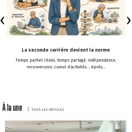
‹
La seconde carrière devient la norme
Temps partiel choisi, temps partagé, indépendance,
reconversion, cumul d’activités… Après...
À la une
TOUS LES ARTICLES