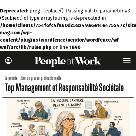
Deprecated
: preg_replace(): Passing null to parameter #3
($subject) of type array|string is deprecated in
/home/clients/754f6fc4f860dc58249a6e14e475547c/site
mag.com/wp-
content/plugins/wordfence/vendor/wordfence/wf-
waf/src/lib/rules.php
on line
1896
Le premier titre de presse professionnelle
Top Management et Responsabilité Sociétale