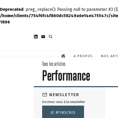
Deprecated
: preg_replace(): Passing null to parameter #3 ($
/home/clients/754f6fc4f860dc58249a6e14e475547c/site
1896
A PROPOS
NOS ART
Tous les articles
Performance
NEWSLETTER
Inscrivez-vous à la newsletter
JE M'INSCRIS