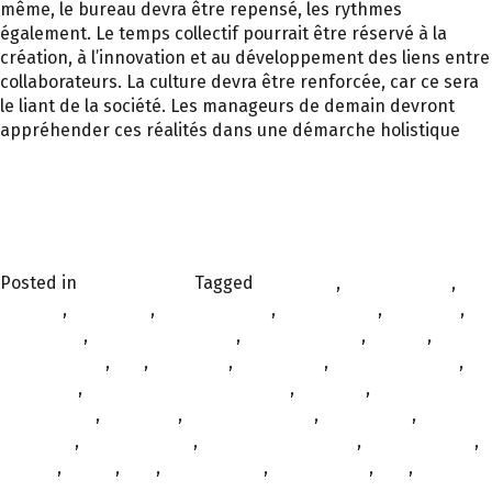
même, le bureau devra être repensé, les rythmes
également. Le temps collectif pourrait être réservé à la
création, à l’innovation et au développement des liens entre
collaborateurs. La culture devra être renforcée, car ce sera
le liant de la société. Les manageurs de demain devront
appréhender ces réalités dans une démarche holistique
Posted in
Personnalités
Tagged
bien-être
,
collaboration
,
collectif
,
confiance
,
contact social
,
coopération
,
coopérer
,
coworking
,
crise économique
,
crise sanitaire
,
culture
,
digitalisation
,
drh
,
émotions
,
entreprise
,
environnement
,
être-bien
,
expérience collaborateur
,
FEMMES
,
femmes
entreprises
,
flexibilité
,
grand dirigeant
,
INCLUSION
,
interview
,
julie walbaum
,
maisons du monde
,
management
,
mental
,
mixité
,
pdg
,
productivité
,
psychologie
,
QVT
,
raison