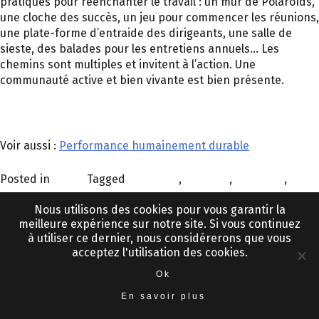
pratiques pour réenchanter le travail : un mur de Polaroïds,
une cloche des succès, un jeu pour commencer les réunions,
une plate-forme d’entraide des dirigeants, une salle de
sieste, des balades pour les entretiens annuels… Les
chemins sont multiples et invitent à l’action. Une
communauté active et bien vivante est bien présente.
Voir aussi :
Performance humainement durable
Posted in
Planet
Tagged
bien-être
,
bonheur
,
émotions
,
épanouissement
,
satisfaction
Nous utilisons des cookies pour vous garantir la
meilleure expérience sur notre site. Si vous continuez
La théorie de l’ours
à utiliser ce dernier, nous considérerons que vous
acceptez l'utilisation des cookies.
Posted on
23 novembre 2020
by
Marie C
Ok
En savoir plus
J’adore la marche en forêt. Les régions sauvages, leurs