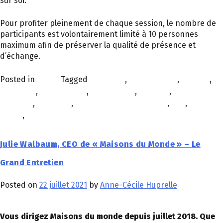
sur soi.
Pour profiter pleinement de chaque session, le nombre de
participants est volontairement limité à 10 personnes
maximum afin de préserver la qualité de présence et
d’échange.
Posted in
Planet
Tagged
bien-être
,
collaboration
,
collectif
,
confiance
,
confinement
,
coopération
,
covid-19
,
crise
sanitaire
,
émotions
,
expérience collaborateur
,
QVT
,
raison
d'être
,
résilience
Julie Walbaum, CEO de « Maisons du Monde » – Le
Grand Entretien
Posted on
22 juillet 2021
by
Anne-Cécile Huprelle
Vous dirigez Maisons du monde depuis juillet 2018. Que