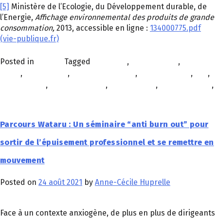
[5]
Ministère de l’Ecologie, du Développement durable, de
l’Energie,
Affichage environnemental des produits de grande
consommation,
2013, accessible en ligne :
134000775.pdf
(vie-publique.fr)
Posted in
À la une
Tagged
bien-être
,
collaboration
,
contact
social
,
coopération
,
crise économique
,
crise sanitaire
,
drh
,
engagement
,
environnement
,
raison d'être
,
responsabilité
,
RSE
Parcours Wataru : Un séminaire “anti burn out” pour
sortir de l’épuisement professionnel et se remettre en
mouvement
Posted on
24 août 2021
by
Anne-Cécile Huprelle
Face à un contexte anxiogène, de plus en plus de dirigeants