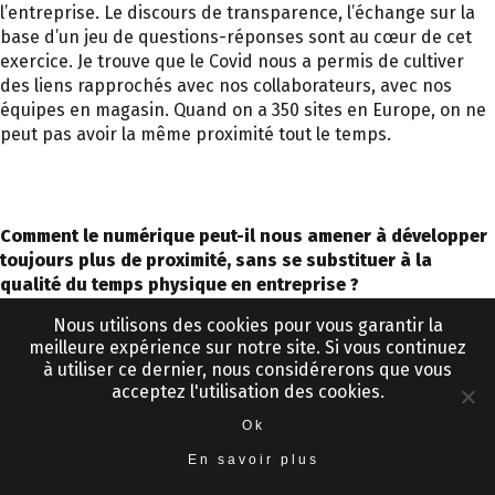
l’entreprise. Le discours de transparence, l’échange sur la
base d’un jeu de questions-réponses sont au cœur de cet
exercice. Je trouve que le Covid nous a permis de cultiver
des liens rapprochés avec nos collaborateurs, avec nos
équipes en magasin. Quand on a 350 sites en Europe, on ne
peut pas avoir la même proximité tout le temps.
Comment le numérique peut-il nous amener à développer
toujours plus de proximité, sans se substituer à la
qualité du temps physique en entreprise ?
Nous utilisons des cookies pour vous garantir la
meilleure expérience sur notre site. Si vous continuez
à utiliser ce dernier, nous considérerons que vous
Avant de prendre mes fonctions, j’ai fait durant trois mois le
acceptez l'utilisation des cookies.
tour des magasins en Europe, visité plus de 70 sites,
Ok
participé à 40 dîners avec des directeurs régionaux et de
magasins, ce qui m’a permis de sentir le pouls de
En savoir plus
l’entreprise. Aujourd’hui encore, ces interactions me