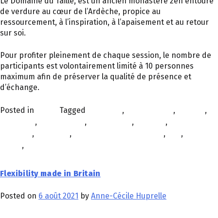
Le Domaine du Taillé, est un ancien monastère zen entouré
de verdure au cœur de l’Ardèche, propice au
ressourcement, à l’inspiration, à l’apaisement et au retour
sur soi.
Pour profiter pleinement de chaque session, le nombre de
participants est volontairement limité à 10 personnes
maximum afin de préserver la qualité de présence et
d’échange.
Posted in
Planet
Tagged
bien-être
,
collaboration
,
collectif
,
confiance
,
confinement
,
coopération
,
covid-19
,
crise
sanitaire
,
émotions
,
expérience collaborateur
,
QVT
,
raison
d'être
,
résilience
Flexibility made in Britain
Posted on
6 août 2021
by
Anne-Cécile Huprelle