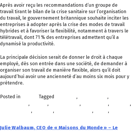
Après avoir reçu les recommandations d’un groupe de
travail tirant le bilan de la crise sanitaire sur l’organisation
du travail, le gouvernement britannique souhaite inciter les
entreprises à adopter après la crise des modes de travail
hybrides et à favoriser la flexibilité, notamment à travers le
télétravail, dont 71 % des entreprises admettent qu’il a
dynamisé la productivité.
La principale décision serait de donner le droit à chaque
employé, dès son entrée dans une société, de demander à
organiser son travail de manière flexible, alors qu’il doit
aujourd’hui avoir une ancienneté d’au moins six mois pour y
prétendre.
Posted in
À la une
Tagged
bien-être
,
bienveillance
,
collaboration
,
collectif
,
contact social
,
coopération
,
coopérer
,
crise sanitaire
,
flexibilité
,
grande bretagne
,
travail
,
work
Julie Walbaum, CEO de « Maisons du Monde » – Le