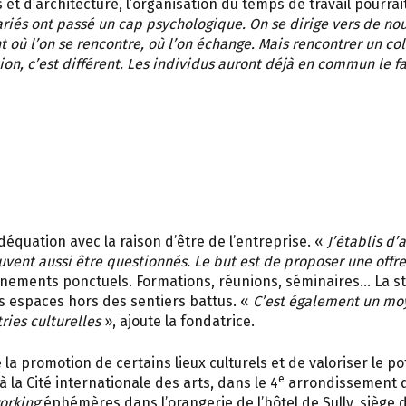
et d’architecture, l’organisation du temps de travail pourrait
lariés ont passé un cap psychologique. On se dirige vers de 
t où l’on se rencontre, où l’on échange. Mais rencontrer un co
ion, c’est différent. Les individus auront déjà en commun le fa
déquation avec la raison d’être de l’entreprise. «
J’établis d’
euvent aussi être questionnés. Le but est de proposer une offr
nements ponctuels. Formations, réunions, séminaires… La star
 espaces hors des sentiers battus. «
C’est également un moy
ries culturelles
», ajoute la fondatrice.
la promotion de certains lieux culturels et de valoriser le p
e
la Cité internationale des arts, dans le 4
arrondissement de
orking
éphémères dans l’orangerie de l’hôtel de Sully, siège