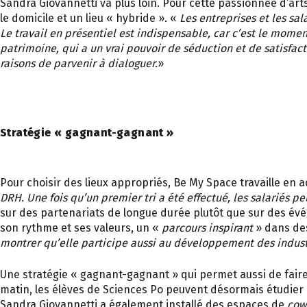
Sandra Giovannetti va plus loin. Pour cette passionnée d’arts 
le domicile et un lieu « hybride ». «
Les entreprises et les sa
Le travail en présentiel est indispensable, car c’est le momen
patrimoine, qui a un vrai pouvoir de séduction et de satisfact
raisons de parvenir à dialoguer.
»
Stratégie « gagnant-gagnant »
Pour choisir des lieux appropriés, Be My Space travaille en a
DRH. Une fois qu’un premier tri a été effectué, les salariés p
sur des partenariats de longue durée plutôt que sur des évé
son rythme et ses valeurs, un «
parcours inspirant
» dans des
montrer qu’elle participe aussi au développement des indust
Une stratégie « gagnant-gagnant » qui permet aussi de faire 
matin, les élèves de Sciences Po peuvent désormais étudier à 
Sandra Giovannetti a également installé des espaces de
cow