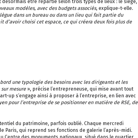
 désormais être répartie selon trois types de lieux : le siège,
nouveaux modèles, avec des budgets associés
, explique-t-elle.
llègue dans un bureau ou dans un lieu qui fait partie du
it d’avoir choisi cet espace, ce qui créera deux fois plus de
abord une typologie des besoins avec les dirigeants et les
e sur mesure
», précise l’entrepreneuse, qui mise avant tout
t-up s’engage ainsi à proposer à l’entreprise, en lien avec
en pour l’entreprise de se positionner en matière de RSE, de
otentiel du patrimoine, parfois oublié. Chaque mercredi
 Paris, qui reprend ses fonctions de galerie l’après-midi.
 du Centre des monuments nationaux, situé dans le quartier