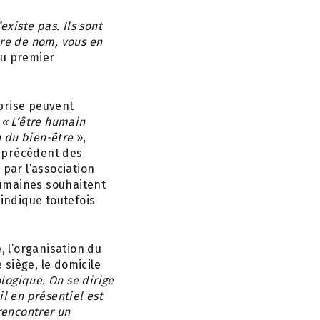
existe pas. Ils sont
tre de nom, vous en
 du premier
prise peuvent
:
« L’être humain
n du bien-être
»,
ns précédent des
 par l’association
humaines souhaitent
 indique toutefois
, l’organisation du
 siège, le domicile
logique. On se dirige
il en présentiel est
rencontrer un