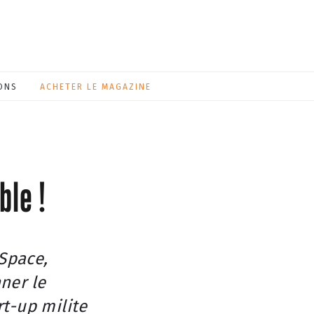
ONS
ACHETER LE MAGAZINE
ble !
 Space,
nner le
rt-up milite