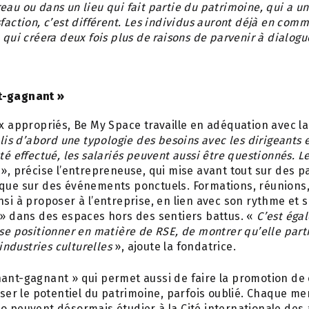
eau ou dans un lieu qui fait partie du patrimoine, qui a un
faction, c’est différent. Les individus auront déjà en commu
 qui créera deux fois plus de raisons de parvenir à dialogu
t-gagnant »
ux appropriés, Be My Space travaille en adéquation avec la
lis d’abord une typologie des besoins avec les dirigeants e
té effectué, les salariés peuvent aussi être questionnés. L
», précise l’entrepreneuse, qui mise avant tout sur des p
 que sur des événements ponctuels. Formations, réunions
nsi à proposer à l’entreprise, en lien avec son rythme et s
» dans des espaces hors des sentiers battus. «
C’est éga
 se positionner en matière de RSE, de montrer qu’elle part
ndustries culturelles
», ajoute la fondatrice.
ant-gagnant » qui permet aussi de faire la promotion de 
riser le potentiel du patrimoine, parfois oublié. Chaque me
o peuvent désormais étudier à la Cité internationale des a