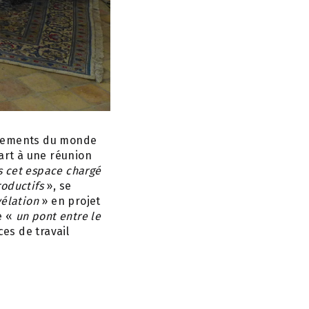
boulements du monde
part à une réunion
s cet espace chargé
oductifs
», se
vélation
» en projet
e «
un pont entre le
es de travail