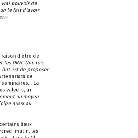
 vrai pouvoir de
n le fait d’avoir
er.
»
 raison d’être de
t les DRH. Une fois
e but est de proposer
artenariats de
, séminaires… La
es valeurs, un
lement un moyen
icipe aussi au
certains lieux
rcredi matin, les
e
rts, dans le 4