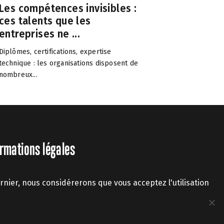
Les compétences invisibles :
ces talents que les
entreprises ne ...
Diplômes, certifications, expertise
technique : les organisations disposent de
nombreux...
rmations légales
ernier, nous considérerons que vous acceptez l'utilisation
es
|
CGU
|
Cookies et vie privée
le at Work Tous droits réservés