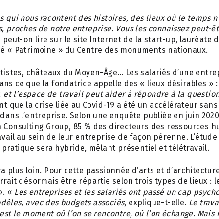
 qui nous racontent des histoires, des lieux où le temps n’
, proches de notre entreprise. Vous les connaissez peut-ê
 peut-on lire sur le site Internet de la start-up, lauréate
lé « Patrimoine » du Centre des monuments nationaux.
rtistes, châteaux du Moyen-Âge… Les salariés d’une entre
ns ce que la fondatrice appelle des « lieux désirables » 
, et l’espace de travail peut aider à répondre à la questio
ant que la crise liée au Covid-19 a été un accélérateur sa
 dans l’entreprise. Selon une enquête publiée en juin 2020
n Consulting Group, 85 % des directeurs des ressources 
avail au sein de leur entreprise de façon pérenne. L’étude
 pratique sera hybride, mêlant présentiel et télétravail.
a plus loin. Pour cette passionnée d’arts et d’architecture
rait désormais être répartie selon trois types de lieux : le
». «
Les entreprises et les salariés ont passé un cap psycho
dèles, avec des budgets associés
, explique-t-elle.
Le trava
’est le moment où l’on se rencontre, où l’on échange. Mais 