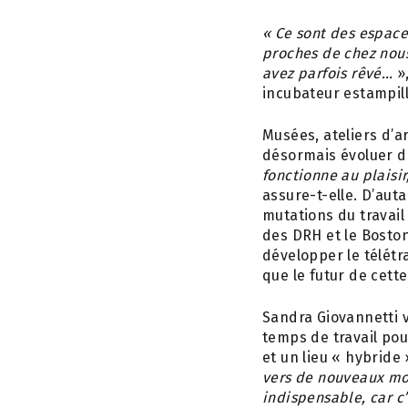
« Ce sont des espaces
proches de chez nous
avez parfois rêvé…
»,
incubateur estampil
Musées, ateliers d’a
désormais évoluer da
fonctionne au plaisir
assure-t-elle. D’aut
mutations du travail
des DRH et le Bosto
développer le télétr
que le futur de cette
Sandra Giovannetti v
temps de travail pour
et un lieu « hybride 
vers de nouveaux mo
indispensable, car c