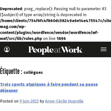
Deprecated
: preg_replace(): Passing null to parameter #3
($subject) of type array|string is deprecated in
/home/clients/754f6fc4f860dc58249a6e14e475547c/site
mag.com/wp-
content/plugins/wordfence/vendor/wordfence/wf-
waf/src/lib/rules.php
on line
1896
Étiquette :
collègues
Trois sports atypiques à faire pendant sa pause
déjeuner
Posted on
9 juin 2023
by
Anne-Cécile Huprelle