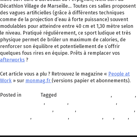
Décathlon Village de Marseille… Toutes ces salles proposent
des vagues artificielles (grâce à différentes techniques
comme de la projection d’eau à forte puissance) souvent
modulables pour atteindre entre 40 cm et 1,30 mètre selon
le niveau. Pratiqué régulièrement, ce sport ludique et très
physique permet de brûler un maximum de calories, de
renforcer son équilibre et potentiellement de s’offrir
quelques fous rires en équipe. Prêts à remplacer vos
afterworks
?
Cet article vous a plu ? Retrouvez le magazine «
People at
Work
» sur
monmag.fr
(versions papier et abonnements).
Posted in
À la une
Tagged
animaux de compagnie
,
bien-être
,
bien-être au travail
,
collègues
,
conditions de travail
,
équilibre vie pro-perso
,
escalade
,
expérience collaborateur
,
management
,
pause déjeuner
,
pause du midi
,
QVT
,
sport
,
yoga