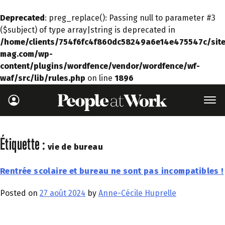
Deprecated
: preg_replace(): Passing null to parameter #3
($subject) of type array|string is deprecated in
/home/clients/754f6fc4f860dc58249a6e14e475547c/site
mag.com/wp-
content/plugins/wordfence/vendor/wordfence/wf-
waf/src/lib/rules.php
on line
1896
Étiquette :
vie de bureau
Rentrée scolaire et bureau ne sont pas incompatibles !
Posted on
27 août 2024
by
Anne-Cécile Huprelle