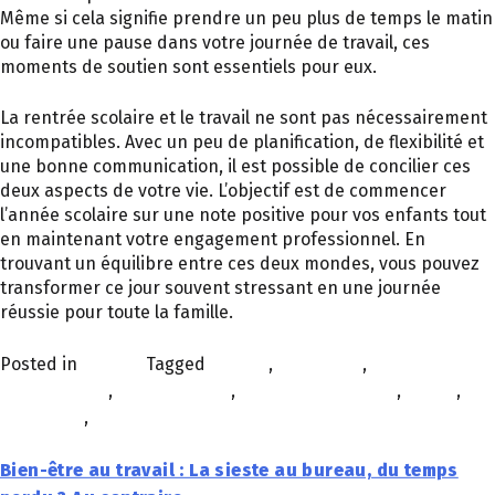
Même si cela signifie prendre un peu plus de temps le matin
ou faire une pause dans votre journée de travail, ces
moments de soutien sont essentiels pour eux.
La rentrée scolaire et le travail ne sont pas nécessairement
incompatibles. Avec un peu de planification, de flexibilité et
une bonne communication, il est possible de concilier ces
deux aspects de votre vie. L’objectif est de commencer
l’année scolaire sur une note positive pour vos enfants tout
en maintenant votre engagement professionnel. En
trouvant un équilibre entre ces deux mondes, vous pouvez
transformer ce jour souvent stressant en une journée
réussie pour toute la famille.
Posted in
À la une
Tagged
bureau
,
EQUILIBRE
,
expérience
collaborateur
,
RENTRÉE PRO
,
RENTRÉE SCOLAIRE
,
travail
,
vie
de bureau
,
VIE PRO
Bien-être au travail : La sieste au bureau, du temps