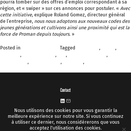
pourra tomber sur des offres d’emploi correspondant à sa
région, et « swiper » sur ces annonces pour postuler. «
Avec
cette initiative,
explique Roland Gomez, directeur général
de l’entreprise,
nous nous adoptons aux nouveaux codes des
jeunes générations et cultivons ainsi une proximité qui est la
force de Proman depuis toujours.
»
Posted in
Impact & Progrès
Tagged
ame soeur
,
amour
,
droit
du travail
,
People at Work
,
QVT
,
recherche emploi
,
recrutement
,
trouver travail
,
vacances
,
vie pro vie perso
Contact
Nous utilisons des cookies pour vous garantir la
Informations légales
meilleure expérience sur notre site. Si vous continuez
à utiliser ce dernier, nous considérerons que vous
Mentions légales
|
CGU
|
Cookies et vie privée
acceptez l'utilisation des cookies.