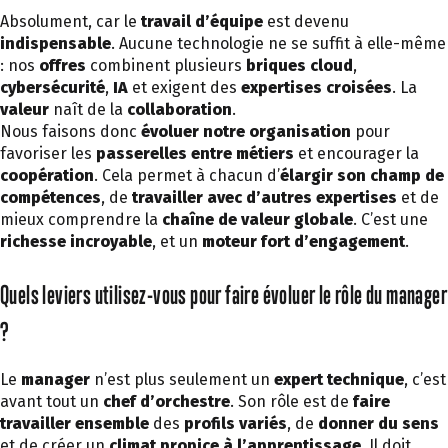
Absolument, car le
travail d’équipe
est devenu
indispensable
. Aucune technologie ne se suffit à elle-même
: nos
offres
combinent plusieurs
briques
cloud
,
cybersécurité
,
IA
et exigent des
expertises croisées
. La
valeur
naît de la
collaboration
.
Nous faisons donc
évoluer notre organisation
pour
favoriser les
passerelles entre métiers
et encourager la
coopération
. Cela permet à chacun d’
élargir son champ de
compétences
, de
travailler avec d’autres expertises
et de
mieux comprendre la
chaîne de valeur globale
. C’est une
richesse incroyable
, et un
moteur fort d’engagement
.
Quels leviers utilisez-vous pour faire évoluer le rôle du manager
?
Le
manager
n’est plus seulement un
expert technique
, c’est
avant tout un
chef d’orchestre
. Son rôle est de
faire
travailler ensemble
des
profils variés
, de
donner du sens
et de créer un
climat propice à l’apprentissage
. Il doit