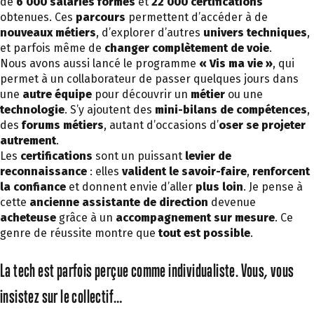
de
6 000 salariés formés
et
22 000 certifications
obtenues. Ces
parcours
permettent d’accéder à de
nouveaux métiers
, d’explorer d’autres
univers techniques
,
et parfois même de
changer complètement de voie
.
Nous avons aussi lancé le programme
« Vis ma vie »
, qui
permet à un collaborateur de passer quelques jours dans
une
autre équipe
pour découvrir un
métier
ou une
technologie
. S’y ajoutent des
mini-bilans de compétences
,
des
forums métiers
, autant d’occasions d’
oser se projeter
autrement
.
Les
certifications
sont un puissant
levier de
reconnaissance
: elles
valident le savoir-faire
,
renforcent
la confiance
et donnent envie d’aller
plus loin
. Je pense à
cette
ancienne assistante de direction
devenue
acheteuse
grâce à un
accompagnement sur mesure
. Ce
genre de réussite montre que
tout est possible
.
La tech est parfois perçue comme individualiste. Vous, vous
insistez sur le collectif…