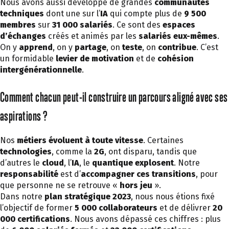
Nous avons aussi développé de grandes
communautés
techniques
dont une sur l’
IA
qui compte plus de
9 500
membres
sur
31 000 salariés
. Ce sont des
espaces
d’échanges
créés et animés par les
salariés eux-mêmes
.
On y
apprend
, on y
partage
, on
teste
, on
contribue
. C’est
un formidable
levier de motivation
et de
cohésion
intergénérationnelle
.
Comment chacun peut-il construire un parcours aligné avec ses
aspirations ?
Nos
métiers évoluent à toute vitesse
. Certaines
technologies
, comme la
2G
, ont disparu, tandis que
d’autres le
cloud
, l’
IA
, le
quantique
explosent
. Notre
responsabilité
est d’
accompagner ces transitions
, pour
que personne ne se retrouve «
hors jeu
».
Dans notre
plan stratégique 2023
, nous nous étions fixé
l’objectif de former
5 000 collaborateurs
et de délivrer
20
000 certifications
. Nous avons dépassé ces chiffres : plus