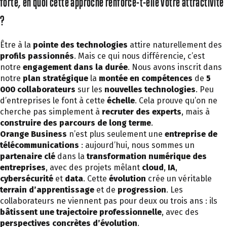
forte, en quoi cette approche renforce-t-elle votre attractivité
?
Être à la
pointe des technologies
attire naturellement des
profils passionnés
. Mais ce qui nous différencie, c’est
notre
engagement dans la durée
. Nous avons inscrit dans
notre
plan stratégique
la
montée en compétences
de
5
000 collaborateurs
sur les
nouvelles technologies
. Peu
d’entreprises le font à cette
échelle
. Cela prouve qu’on ne
cherche pas simplement à
recruter des experts
, mais à
construire des parcours de long terme
.
Orange Business
n’est plus seulement une
entreprise de
télécommunications
: aujourd’hui, nous sommes un
partenaire clé
dans la
transformation numérique des
entreprises
, avec des projets mêlant
cloud
,
IA
,
cybersécurité
et
data
. Cette
évolution
crée un véritable
terrain d’apprentissage
et de
progression
. Les
collaborateurs ne viennent pas pour deux ou trois ans : ils
bâtissent une trajectoire professionnelle
, avec des
perspectives concrètes d’évolution
.