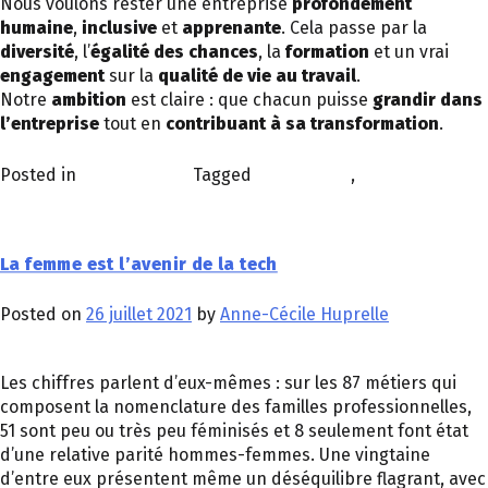
Nous voulons rester une entreprise
profondément
humaine
,
inclusive
et
apprenante
. Cela passe par la
diversité
, l’
égalité des chances
, la
formation
et un vrai
engagement
sur la
qualité de vie au travail
.
Notre
ambition
est claire : que chacun puisse
grandir dans
l’entreprise
tout en
contribuant à sa transformation
.
Posted in
Personnalités
Tagged
technologie
,
Transformation
digitale
La femme est l’avenir de la tech
Posted on
26 juillet 2021
by
Anne-Cécile Huprelle
Les chiffres parlent d’eux-mêmes : sur les 87 métiers qui
composent la nomenclature des familles professionnelles,
51 sont peu ou très peu féminisés et 8 seulement font état
d’une relative parité hommes-femmes. Une vingtaine
d’entre eux présentent même un déséquilibre flagrant, avec