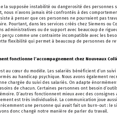
e la supposée instabilité ou dangerosité des personnes s
t, nous n’avons jamais été confrontés à des comportemen
siste à penser que ces personnes ne pourraient pas trava
ire. Pourtant, dans les services créés chez Siemens ou Co
ns administratives ou de support avec beaucoup de rigueu
nt perçu comme une contrainte incompatible avec les beso
ette flexibilité qui permet à beaucoup de personnes de re
ent fonctionne l’accompagnement chez Nouveaux Coll
t au cœur du modèle. Les salariés bénéficient d’un suivi
ormés au handicap psychique. Nous avons également rec
enne chargée du suivi des salariés. On adapte énormémen
 besoins de chacun. Certaines personnes ont besoin d’out
mémoire. D’autres fonctionnent mieux avec des consignes 
ement est très individualisé. La communication joue aussi 
 récemment une personne qui avait fait un burn-out : le 
avons donc changé notre manière de parler du travail.