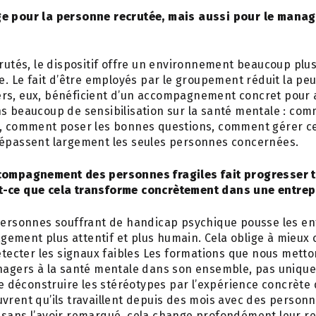
e pour la personne recrutée, mais aussi pour le manage
crutés, le dispositif offre un environnement beaucoup plu
ue. Le fait d’être employés par le groupement réduit la peu
rs, eux, bénéficient d’un accompagnement concret pour 
ns beaucoup de sensibilisation sur la santé mentale : co
l, comment poser les bonnes questions, comment gérer cer
dépassent largement les seules personnes concernées.
compagnement des personnes fragiles fait progresser t
t-ce que cela transforme concrètement dans une entrep
 personnes souffrant de handicap psychique pousse les en
ement plus attentif et plus humain. Cela oblige à mieux
détecter les signaux faibles Les formations que nous mett
anagers à la santé mentale dans son ensemble, pas uniqu
 de déconstruire les stéréotypes par l’expérience concrète 
vrent qu’ils travaillent depuis des mois avec des person
 sans l’avoir remarqué, cela change profondément leur r