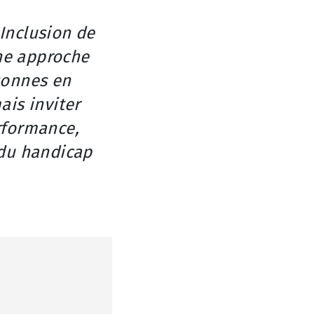
 Inclusion de
ne approche
sonnes en
ais inviter
rformance,
 du handicap