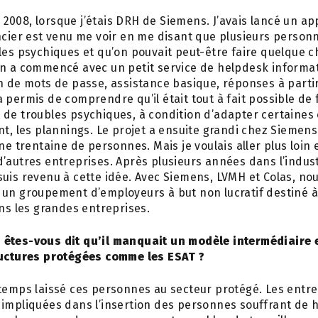
008, lorsque j’étais DRH de Siemens. J’avais lancé un app
ncier est venu me voir en me disant que plusieurs person
les psychiques et qu’on pouvait peut-être faire quelque c
On a commencé avec un petit service de helpdesk informa
n de mots de passe, assistance basique, réponses à partir
 permis de comprendre qu’il était tout à fait possible de f
de troubles psychiques, à condition d’adapter certaines 
nt, les plannings. Le projet a ensuite grandi chez Siemens
une trentaine de personnes. Mais je voulais aller plus loin
’autres entreprises. Après plusieurs années dans l’indus
uis revenu à cette idée. Avec Siemens, LVMH et Colas, no
 un groupement d’employeurs à but non lucratif destiné 
ans les grandes entreprises.
êtes-vous dit qu’il manquait un modèle intermédiaire e
ructures protégées comme les ESAT ?
temps laissé ces personnes au secteur protégé. Les entre
 impliquées dans l’insertion des personnes souffrant de 