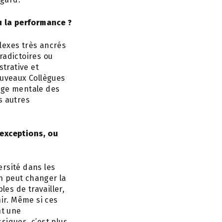
u la performance ?
lexes très ancrés
radictoires ou
trative et
ouveaux Collègues
arge mentale des
s autres
exceptions, ou
ersité dans les
on peut changer la
es de travailler,
nir. Même si ces
nt une
siques, c’est plus