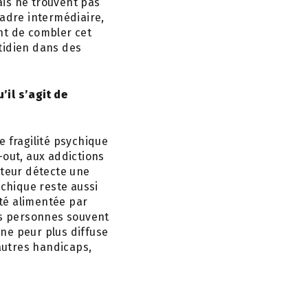
ais ne trouvent pas
cadre intermédiaire,
nt de combler cet
tidien dans des
’il s’agit de
de fragilité psychique
out, aux addictions
uteur détecte une
ychique reste aussi
té alimentée par
des personnes souvent
une peur plus diffuse
’autres handicaps,