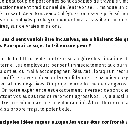
que beaucoup de personnes sont capables de travailler, m
onctionnement traditionnel de l’entreprise. Il manque un 
sécurisant. Avec Nouveaux Collègues, on essaie préciséme
 sont employés par le groupement mais travaillent au quo
res, sur de vraies missions.
ses disent vouloir être inclusives, mais hésitent dès qu
 Pourquoi ce sujet fait-il encore peur ?
ent de la difficulté des entreprises à gérer les situations 
nterne. Les employeurs pensent immédiatement aux burn-
ls ont eu du mal à accompagner. Résultat : lorsqu’un recr
 il préfère souvent écarter la candidature. Le handicap ps
sentations négatives. On projette une forme de dangerosi
s. Or notre expérience est exactement inverse : ce sont 
attentives aux autres et rarement agressives. Il y a aussi 
aître soi-même dans cette vulnérabilité. À la différence d
 sa propre fragilité potentielle.
incipales idées reçues auxquelles vous êtes confronté ?