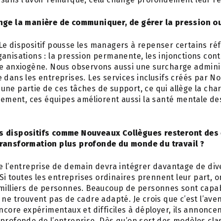
nge la manière de communiquer, de gérer la pression o
e dispositif pousse les managers à repenser certains réf
anisations : la pression permanente, les injonctions cont
re anxiogène. Nous observons aussi une surcharge adminis
 dans les entreprises. Les services inclusifs créés par N
une partie de ces tâches de support, ce qui allège la ch
alement, ces équipes améliorent aussi la santé mentale de
s dispositifs comme Nouveaux Collègues resteront des 
transformation plus profonde du monde du travail ?
e l’entreprise de demain devra intégrer davantage de div
. Si toutes les entreprises ordinaires prennent leur part, 
milliers de personnes. Beaucoup de personnes sont capabl
 ne trouvent pas de cadre adapté. Je crois que c’est l’ave
encore expérimentaux et difficiles à déployer, ils annonce
profonde de l’entreprise. Dès qu’on sort des modèles clas