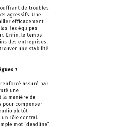
ouffrant de troubles
ts agressifs. Une
iller efficacement
las, les équipes
r. Enfin, le temps
ins des entreprises.
trouver une stabilité
ègues ?
 renforcé assuré par
ruté une
t la manière de
ils pour compenser
audio plutôt
un rôle central.
simple mot “deadline”