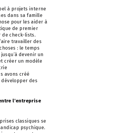
el à projets interne
nes dans sa famille
hose pour les aider à
tique de premier
 de check-lists.
aire travailler des
choses : le temps
 jusqu’à devenir un
 et créer un modèle
trie
us avons créé
à développer des
ntre l’entreprise
prises classiques se
handicap psychique.