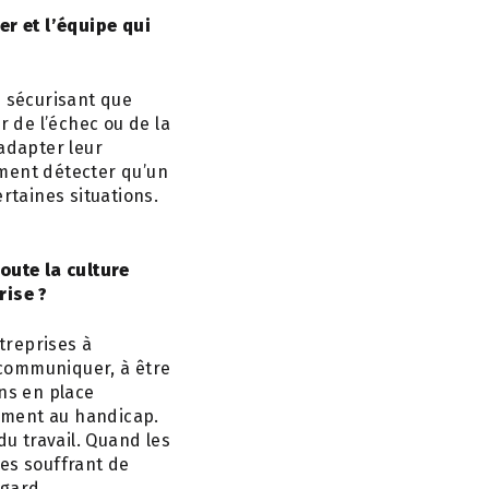
r et l’équipe qui
s sécurisant que
r de l’échec ou de la
adapter leur
mment détecter qu’un
taines situations.
oute la culture
rise ?
treprises à
 communiquer, à être
ons en place
ement au handicap.
du travail. Quand les
nes souffrant de
egard.