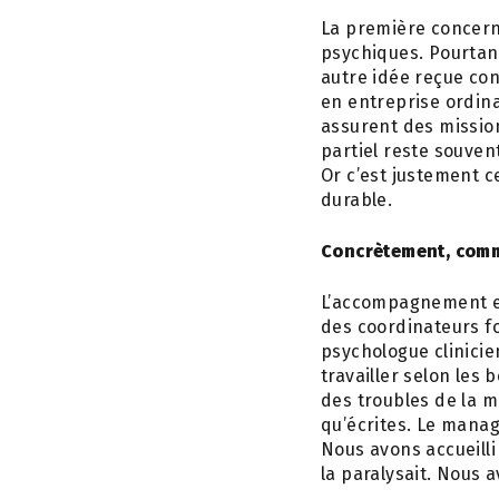
La première concern
psychiques. Pourtan
autre idée reçue con
en entreprise ordina
assurent des missio
partiel reste souve
Or c’est justement c
durable.
Concrètement, comm
L’accompagnement es
des coordinateurs f
psychologue clinici
travailler selon les
des troubles de la 
qu’écrites. Le manag
Nous avons accueilli
la paralysait. Nous 