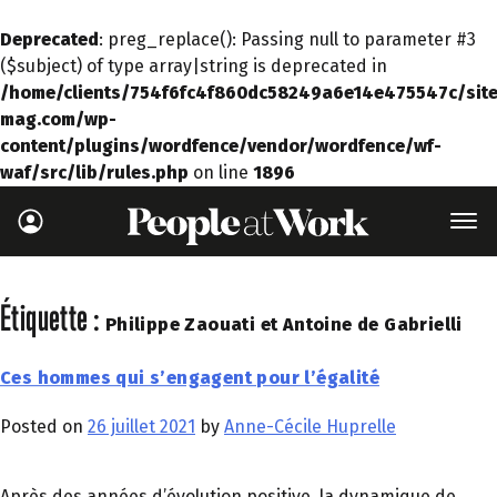
Deprecated
: preg_replace(): Passing null to parameter #3
($subject) of type array|string is deprecated in
/home/clients/754f6fc4f860dc58249a6e14e475547c/site
mag.com/wp-
content/plugins/wordfence/vendor/wordfence/wf-
waf/src/lib/rules.php
on line
1896
Étiquette :
Philippe Zaouati et Antoine de Gabrielli
Ces hommes qui s’engagent pour l’égalité
Posted on
26 juillet 2021
by
Anne-Cécile Huprelle
Après des années d’évolution positive, la dynamique de