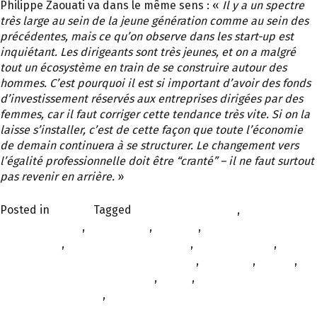
Philippe Zaouati va dans le même sens : «
Il y a un spectre
très large au sein de la jeune génération comme au sein des
précédentes, mais ce qu’on observe dans les start-up est
inquiétant. Les dirigeants sont très jeunes, et on a malgré
tout un écosystème en train de se construire autour des
hommes. C’est pourquoi il est si important d’avoir des fonds
d’investissement réservés aux entreprises dirigées par des
femmes, car il faut corriger cette tendance très vite. Si on la
laisse s’installer, c’est de cette façon que toute l’économie
de demain continuera à se structurer. Le changement vers
l’égalité professionnelle doit être “cranté” – il ne faut surtout
pas revenir en arrière.
»
Posted in
À la une
Tagged
Antoine de Gabrielli
,
égalité
professionnelle
,
entreprises
,
FEMMES
,
femmes en
entreprises
,
Happy Men Share More
,
hilippe Zaouati
,
hommes s'engagent monde équilibré
,
inégalités
,
mirova
,
Natixis Investment Managers
,
parité
,
Philippe Zaouati et
Antoine de Gabrielli
,
Réseau