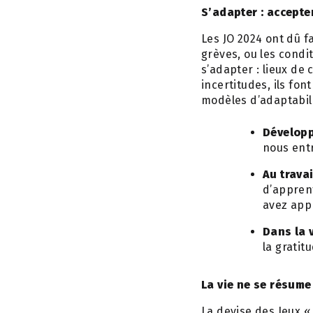
S’adapter : accepte
Les JO 2024 ont dû f
grèves, ou les cond
s’adapter : lieux de
incertitudes, ils fon
modèles d’adaptabili
Développe
nous entr
Au travai
d’appren
avez appr
Dans la v
la gratit
La vie ne se résume
La devise des Jeux « 