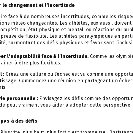
r le changement et l’incertitude
aire face à de nombreuses incertitudes, comme les risques
itions météo changeantes. Les athlètes, eux aussi, doive
 compétition, état physique et mental, ou réactions du publ
t preuve de flexibilité. Les athlètes paralympiques en part
té, surmontant des défis physiques et favorisant l’inclusi
r l’adaptabilité face à l’incertitude.
Comme les olympi
aîner à être plus flexibles.
l
: Créez une culture ou l’échec est vu comme une opportu
tissage. Commencez une réunion en partageant un échec 
is.
ie personnelle :
Envisagez les défis comme des opportuni
ude peut vraiment vous aider à adopter cette perspective.
 pas à des défis
Plus vite, plus haut, plus fort » est trompeuse. L’insistanc