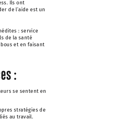
s. Ils ont
er de l’aide est un
nédites : service
ls de la santé
abous et en faisant
es :
teurs se sentent en
pres stratégies de
iés au travail.