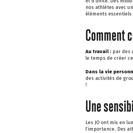
et d’unité. Des milli
nos athlètes avec u
éléments essentiels d
Comment cr
Au travail :
par des 
le temps de créer ce
Dans la vie personn
des activités de gro
!
Une sensibi
Les JO ont mis en lu
l’importance. Des a