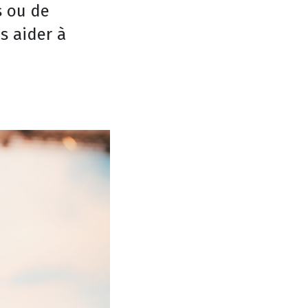
s ou de
s aider à
.