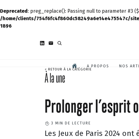
Deprecated
: preg_replace(): Passing null to parameter #3 ($
/home/clients/754f6fc4f860dc58249a6e14e475547c/site
1896
A PROPOS
NOS ART
< RETOUR À LA CATÉGORIE
À la une
Prolonger l’esprit 
3
MIN DE LECTURE
Les Jeux de Paris 2024 ont 