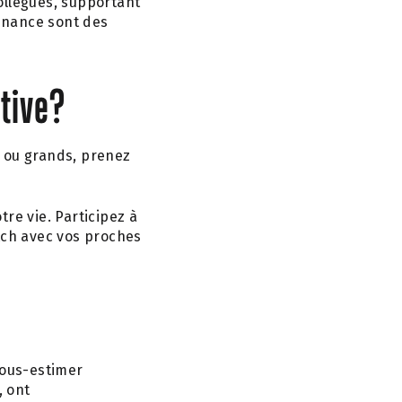
collègues, supportant
enance sont des
tive?
s ou grands, prenez
re vie. Participez à
tch avec vos proches
sous-estimer
, ont