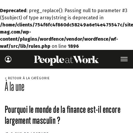
Deprecated
: preg_replace(): Passing null to parameter #3
($subject) of type array|string is deprecated in
/home/clients/754f6fc4f860dc58249a6e14e475547c/site
mag.com/wp-
content/plugins/wordfence/vendor/wordfence/wf-
waf/src/lib/rules.php
on line
1896
< RETOUR À LA CATÉGORIE
À la une
Pourquoi le monde de la finance est-il encore
largement masculin ?