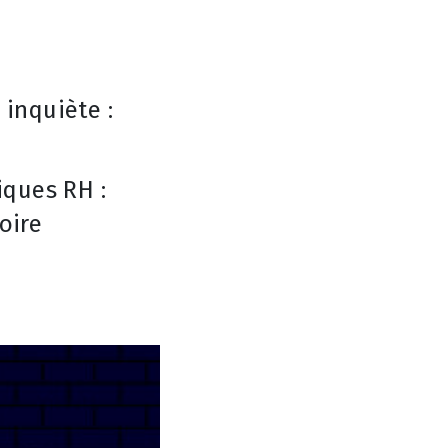
 inquiète :
iques RH :
oire