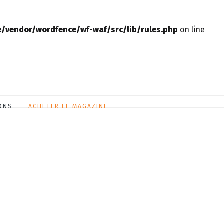
vendor/wordfence/wf-waf/src/lib/rules.php
on line
ONS
ACHETER LE MAGAZINE