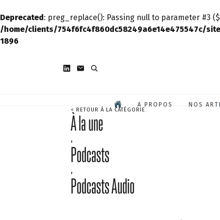
Deprecated
: preg_replace(): Passing null to parameter #3 ($
/home/clients/754f6fc4f860dc58249a6e14e475547c/site
1896
A PROPOS
NOS ART
< RETOUR À LA CATÉGORIE
À la une
,
Podcasts
,
Podcasts Audio