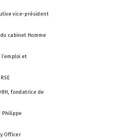
utive vice-président
ur du cabinet Homme
 l’emploi et
 RSE
DRH, fondatrice de
r Philippe
y Officer