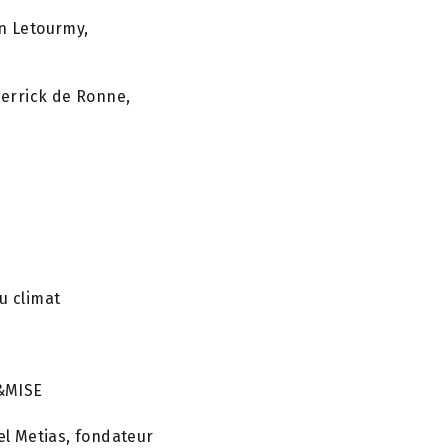
in Letourmy,
ierrick de Ronne,
u climat
E&MISE
el Metias, fondateur