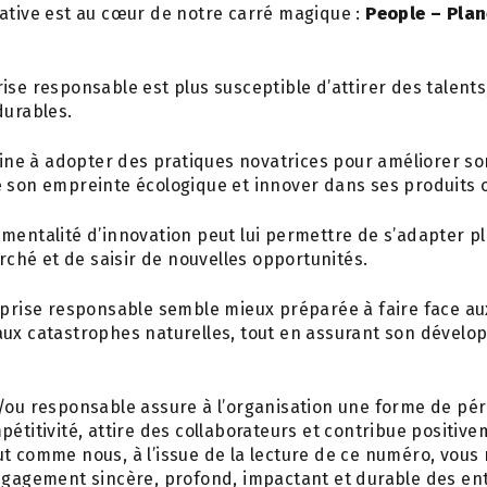
rative est au cœur de notre carré magique :
People – Plan
se responsable est plus susceptible d’attirer des talents
durables.
line à adopter des pratiques novatrices pour améliorer son
 son empreinte écologique et innover dans ses produits o
mentalité d’innovation peut lui permettre de s’adapter p
hé et de saisir de nouvelles opportunités.
prise responsable semble mieux préparée à faire face aux
aux catastrophes naturelles, tout en assurant son dével
/ou responsable assure à l’organisation une forme de pér
étitivité, attire des collaborateurs et contribue positivem
t comme nous, à l’issue de la lecture de ce numéro, vous
engagement sincère, profond, impactant et durable des en