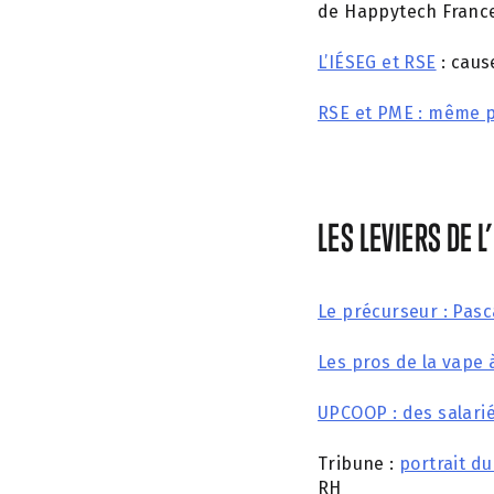
de Happytech Franc
L’IÉSEG et RSE
: cau
RSE et PME : même 
LES LEVIERS DE
Le précurseur : Pas
Les pros de la vape 
UPCOOP : des salarié
Tribune :
portrait d
RH