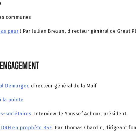
e
ses communes
pas peur
! Par Jullien Brezun, directeur général de Great 
 L’ENGAGEMENT
cal Demurger,
directeur général de la Maif
à la pointe
s-sociétaires.
Interview de Youssef Achour, président.
u DRH en prophète RSE
. Par Thomas Chardin, dirigeant fo