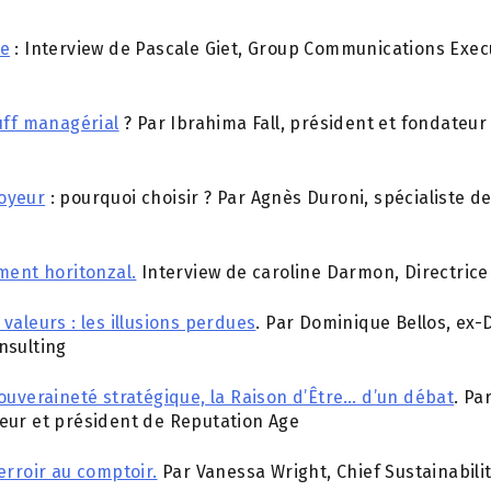
ce
: Interview de Pascale Giet, Group Communications Exec
uff managérial
? Par Ibrahima Fall, président et fondate
oyeur
: pourquoi choisir ? Par Agnès Duroni, spécialiste de
ment horitonzal.
Interview de caroline Darmon, Directrice
valeurs : les illusions perdues
. Par Dominique Bellos, ex-
nsulting
ouveraineté stratégique, la Raison d’Être… d’un débat
. Pa
eur et président de Reputation Age
erroir au comptoir.
Par Vanessa Wright, Chief Sustainabilit