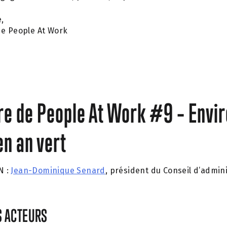
,
de People At Work
e de People At Work #9 – Envi
en an vert
N :
Jean-Dominique Senard
, président du Conseil d’admin
S ACTEURS