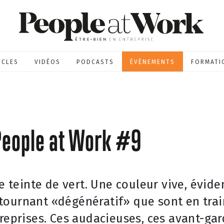
ICLES
VIDÉOS
PODCASTS
ÉVÈNEMENTS
FORMATI
 People at Work #9
e teinte de vert. Une couleur vive, évide
tournant «dégénératif» que sont en trai
reprises. Ces audacieuses, ces avant-gar