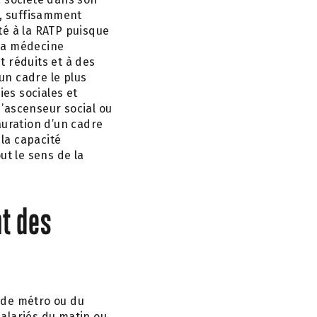
e, suffisamment
té à la RATP puisque
 la médecine
t réduits et à des
 un cadre le plus
es sociales et
’ascenseur social ou
auration d’un cadre
 la capacité
out le sens de la
nt des
 de métro ou du
salariés du matin ou