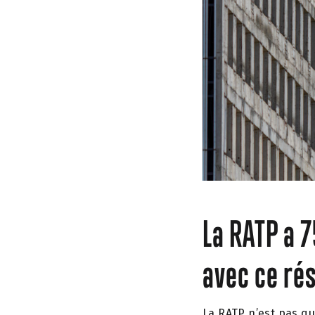
La RATP a 7
avec ce rés
La RATP n’est pas qu