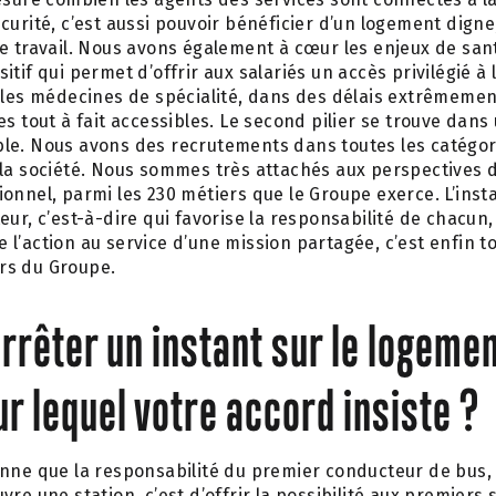
curité, c’est aussi pouvoir bénéficier d’un logement dign
e travail. Nous avons également à cœur les enjeux de san
itif qui permet d’offrir aux salariés un accès privilégié à
 les médecines de spécialité, dans des délais extrêmemen
s tout à fait accessibles. Le second pilier se trouve dans
le. Nous avons des recrutements dans toutes les catégori
la société. Nous sommes très attachés aux perspectives d
onnel, parmi les 230 métiers que le Groupe exerce. L’inst
eur, c’est-à-dire qui favorise la responsabilité de chacun,
 de l’action au service d’une mission partagée, c’est enfin t
rs du Groupe.
rrêter un instant sur le logeme
ur lequel votre accord insiste ?
onne que la responsabilité du premier conducteur de bus,
re une station, c’est d’offrir la possibilité aux premiers 