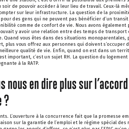
 soir de pouvoir accéder à leur lieu de travail. Ceux-là m
mpter sur leur infrastructure. La question de la proximité 
 pour des gens qui ne peuvent pas bénéficier d’un transi
onibilité comme de confort de vie. Nous avons également 
 pouvait y avoir une relation entre des temps de transport
. Quand vous êtes dans des situations monoparentales, 
t, plus vous offrez aux personnes qui doivent s’occuper d
eilleure qualité de vie. Enfin, quand on est dans un terr
est important, c’est un sujet RH. La question du logement
gnante à la RATP.
 nous en dire plus sur l’accor
e ?
nts. L’ouverture à la concurrence fait que la promesse em
raison sur la garantie de l’emploi et le régime spécial des r
n gagne les appels d’offres, ce n’est plus par l’EPIC qu’on