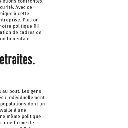
us étions confrontés,
curité. Avec ce
mique à cette
ntreprise. Plus on
notre politique RH
ration de cadres de
 fondamentale.
etraites.
u’au bout. Les gens
écu individuellement
s populations dont un
availle à une
une même politique
ec une forme de