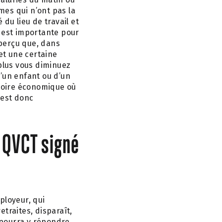
êmes qui n’ont pas la
du lieu de travail et
t est importante pour
perçu que, dans
 et une certaine
plus vous diminuez
’un enfant ou d’un
itoire économique où
 est donc
d QVCT signé
ployeur, qui
etraites, disparaît,
 pourra y répondre,