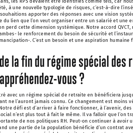
e ans, les RPS devaient être identifiés comme tels, car no
é, à une nouvelle typologie de risques, c’est-à-dire l’insé
 souhaitions apporter des réponses avec une vision systé
e du lien que l’on veut organiser entre un salarié et une e
 on perd cette dimension systémique. Notre accord QVCT, 
ambes- le renforcement du besoin de sécurité et l’instau
’émancipation-. C’est un besoin et une aspiration humaine
de la fin du régime spécial des r
appréhendez-vous ?
ntré avec un régime spécial de retraite en bénéficiera jusq
ant ne l’auront jamais connu. Ce changement est moins v
otre défi est d’arriver à faire fonctionner, à l’avenir, de
cial n’est plus tout à fait le même. Il va falloir que l’on tr
ortante de nos politiques RH. Peut-on continuer à avoir 
nd une partie de la population bénéficie d’un contrat av