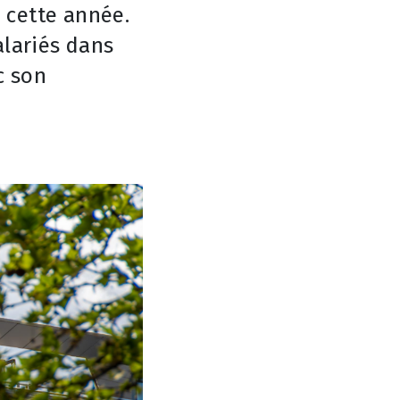
é cette année.
salariés dans
c son