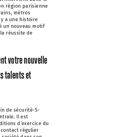
en région parisienne
rains, métros
 y a une histoire
vé un nouveau motif
 la réussite de
nt votre nouvelle
s talents et
in de sécurité-S-
trale. Il est
ditions d’exercice du
 contact régulier
a société dans son