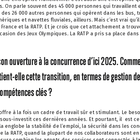
s. On parle souvent des 45 000 personnes qui travaillent 
 des 26 000 autres personnes qui opèrent dans les bus, t
riques et navettes fluviales, ailleurs. Mais c’est vrai qu’il
e-France et la RATP. Et je crois que cet attachement a trou
occasion des Jeux Olympiques. La RATP a pris sa place dans
son ouverture à la concurrence d’ici 2025. Comme
ent-elle cette transition, en termes de gestion de
compétences clés ?
fre à la fois un cadre de travail sûr et stimulant. Le beso
sous-investit ces dernières années. Et pourtant, il est cen
 englobe la stabilité de l’emploi, la sécurité dans les con
 de la RATP, quand la plupart de nos collaborateurs sont en
esure combien les agents des services sont connectés à l