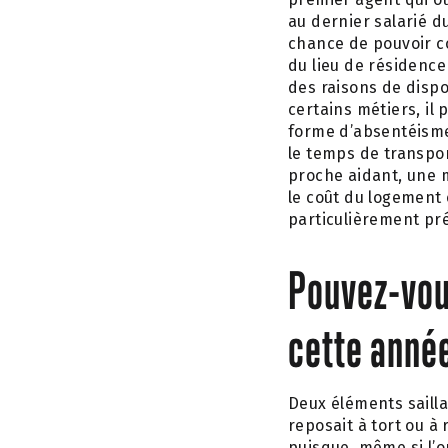
au dernier salarié du
chance de pouvoir co
du lieu de résidence
des raisons de disp
certains métiers, il
forme d’absentéisme
le temps de transpor
proche aidant, une m
le coût du logement 
particulièrement pré
Pouvez-vous
cette anné
Deux éléments sailla
reposait à tort ou à 
puisque, même si l’o