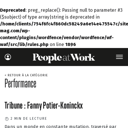
Deprecated
: preg_replace(): Passing null to parameter #3
($subject) of type array|string is deprecated in
/home/clients/754f6fc4f860dc58249a6e14e475547c/site
mag.com/wp-
content/plugins/wordfence/vendor/wordfence/wf-
waf/src/lib/rules.php
on line
1896
< RETOUR À LA CATÉGORIE
Performance
Tribune : Fanny Potier-Koninckx
2
MIN DE LECTURE
Dans un monde en constante mutation, traversé par