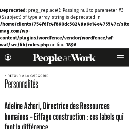
Deprecated
: preg_replace(): Passing null to parameter #3
($subject) of type array|string is deprecated in
/home/clients/754f6fc4f860dc58249a6e14e475547c/site
mag.com/wp-
content/plugins/wordfence/vendor/wordfence/wf-
waf/src/lib/rules.php
on line
1896
< RETOUR À LA CATÉGORIE
Personnalités
Adeline Azhari, Directrice des Ressources
humaines – Eiffage construction : ces labels qui
font la différence