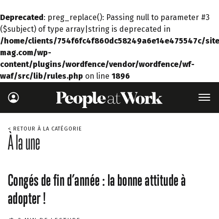
Deprecated
: preg_replace(): Passing null to parameter #3
($subject) of type array|string is deprecated in
/home/clients/754f6fc4f860dc58249a6e14e475547c/site
mag.com/wp-
content/plugins/wordfence/vendor/wordfence/wf-
waf/src/lib/rules.php
on line
1896
< RETOUR À LA CATÉGORIE
À la une
Congés de fin d’année : la bonne attitude à
adopter !