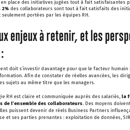
n place des initiatives jugées tout à fait satisfaisantes p
s
2%
des collaborateurs sont tout à fait satisfaits des init
t seulement portées par les équipes RH.
x enjeux à retenir, et les pers
 :
nt doit s’investir davantage
pour que le facteur humain s
formation. Afin de constater de réelles avancées, les diri
ces sujets au même titre que les managers.
gie RH est claire et communiquée auprès des salariés,
la 
ès de l’ensemble des collaborateurs
. Des moyens doiven
lles puissent devenir de réels Business Partners influença
ise et ses parties prenantes : exploitation de données, SIR