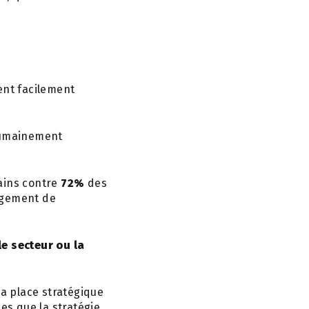
ent facilement
humainement
ains contre
72%
des
ngement de
le secteur ou la
sa place stratégique
es que la stratégie