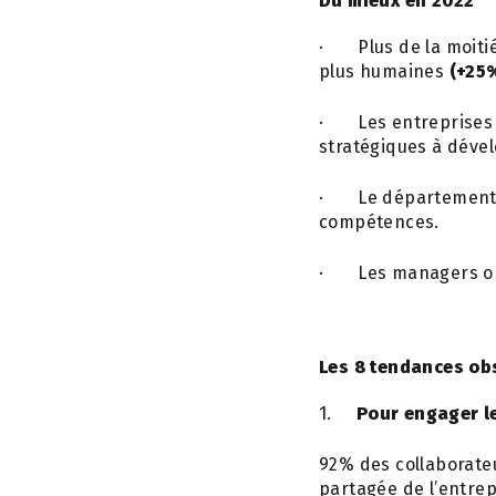
·
Plus de la moiti
plus humaines
(+25%
·
Les entreprise
stratégiques à dével
·
Le département
compétences.
·
Les managers on
Les 8 tendances ob
1.
Pour engager le
92%
des collaborateu
partagée de l’entre