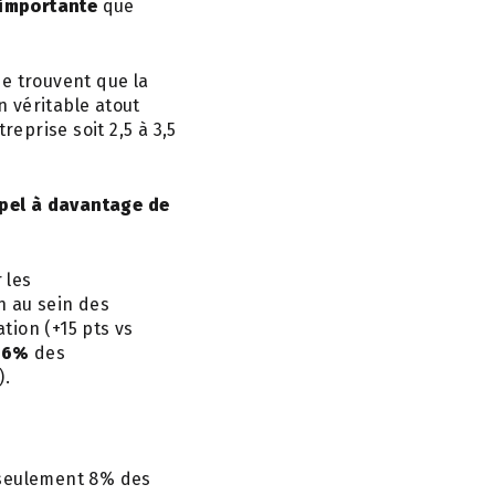
 importante
que
se trouvent que la
 véritable atout
treprise soit 2,5 à 3,5
ppel à davantage de
 les
n au sein des
ation
(+15 pts
vs
26%
des
).
 seulement 8% des