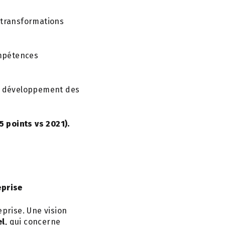
s transformations
ompétences
e développement des
5 points vs 2021).
eprise
eprise. Une vision
el
, qui concerne