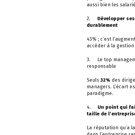
aussi bien les salari
2.
Développer ses 
durab
43%
; c’est l’augmen
accéder à la gestio
3.
Le top manageme
responsable
Seuls
32%
des dirige
managers. L’écart e
paradigme.
4.
Un point qui fa
taille de l’entrepris
La réputation qu’a l
dans l’entreprise re