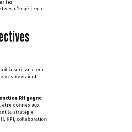
ar les
iatives d’Expérience
pectives
oit inscrit au cœur
geants devraient
fonction RH gagne
t être donnés aux
nt la stratégie
H, KPI, collaboration