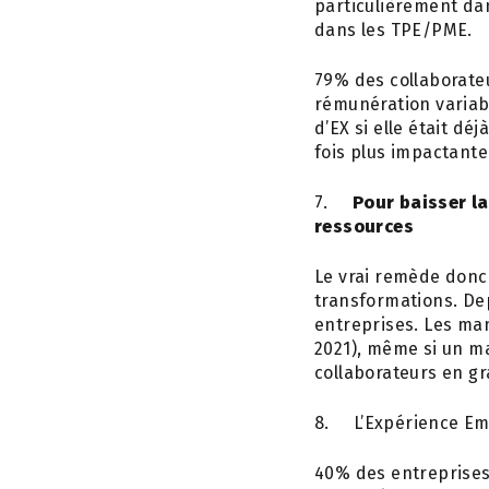
particulièrement dan
dans les TPE/PME.
79%
des collaborate
rémunération variabl
d’EX si elle était déj
fois plus impactante
7.
Pour baisser la
ressources
Le vrai remède donc
transformations. Dep
entreprises. Les ma
2021),
même si un man
collaborateurs en g
8.
L’Expérience Em
40%
des entreprises