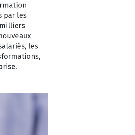
ormation
 par les
milliers
e nouveaux
alariés, les
sformations,
prise.