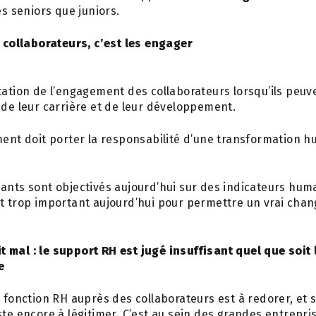
és seniors que juniors.
collaborateurs, c’est les engager
lement
tation de l’engagement des collaborateurs lorsqu’ils peuv
n de leur carrière et de leur développement.
nt doit porter la responsabilité d
’
une transformation 
ants sont objectivés aujourd’hui sur des indicateurs hum
st trop important aujourd’hui pour permettre un vrai cha
it mal : le support RH est jugé insuffisant quel que soit 
e
a fonction RH auprès des collaborateurs est à redorer, et 
ste encore à légitimer. C’est au sein des grandes entrepris