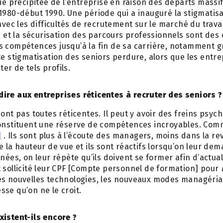
tie précipitée de l’entreprise en raison des départs massi
1980-début 1990. Une période qui a inauguré la stigmatisa
avec les difficultés de recrutement sur le marché du travai
ie et la sécurisation des parcours professionnels sont des
s compétences jusqu’à la fin de sa carrière, notamment g
te stigmatisation des seniors perdure, alors que les entr
r de tels profils.
ire aux entreprises réticentes à recruter des seniors ?
sont pas toutes réticentes. Il peut y avoir des freins psyc
constituent une réserve de compétences incroyables. Com
]
. Ils sont plus à l’écoute des managers, moins dans la rev
e la hauteur de vue et ils sont réactifs lorsqu’on leur de
nées, on leur répète qu’ils doivent se former afin d’actual
 sollicité leur CPF [Compte personnel de formation] pour
es nouvelles technologies, les nouveaux modes managériau
se qu’on ne le croit.
xistent-ils encore ?