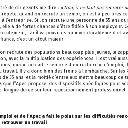
ntré de dirigeants me dire :
« Non, il ne faut pas recruter u
e répète, quand on recrute un senior, on est à peu près ce
 à l’entreprise. Si l’on recrute une personne de 55 ans qu
s, elle a de fortes chances d’être fidèle à son employeur. 
recrutement, car il va pouvoir s’appuyer durablement et av
fiance, c’est un atout majeur.
n recrute des populations beaucoup plus jeunes, le zapp
on, avec la multiplication des expériences. Il est vrai auss
ons, quand un cadre senior est en recherche d’emploi, il
 travail. Il y a donc bien des freins à l’embauche. Sur les
s de 55 ans, et la moitié d’entre eux mettra beaucoup de 
la que l’’Apec propose des dispositifs spécifiques pour 
 longue durée sur leur repositionnement professionnel.
ploi et de l’Apec a fait le point sur les difficultés ren
 retrouver un travail