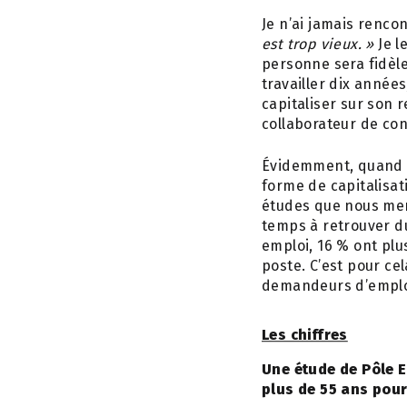
Je n’ai jamais renco
est trop vieux. »
Je l
personne sera fidèle
travailler dix année
capitaliser sur son 
collaborateur de con
Évidemment, quand o
forme de capitalisati
études que nous men
temps à retrouver du
emploi, 16 % ont plu
poste. C’est pour ce
demandeurs d’emploi
Les chiffres
Une étude de Pôle Em
plus de 55 ans pour