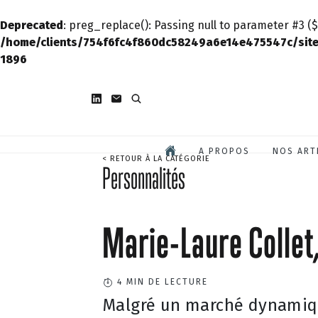
Deprecated
: preg_replace(): Passing null to parameter #3 ($
/home/clients/754f6fc4f860dc58249a6e14e475547c/site
1896
A PROPOS
NOS ART
< RETOUR À LA CATÉGORIE
Personnalités
Marie-Laure Collet,
4
MIN DE LECTURE
Malgré un marché dynamiqu