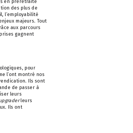
fs en préretraite
tion des plus de
l, l’employabilité
 enjeux majeurs. Tout
râce aux parcours
eprises gagnent
hologiques, pour
me l’ont montré nos
endication. Ils sont
mande de passer à
iser leurs
upgrader
leurs
x. Ils ont