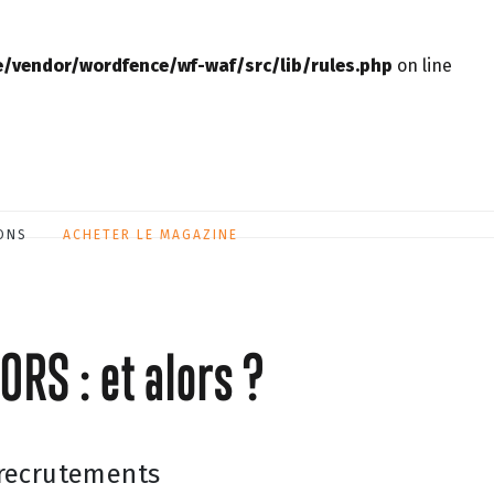
vendor/wordfence/wf-waf/src/lib/rules.php
on line
ONS
ACHETER LE MAGAZINE
ORS : et alors ?
 recrutements