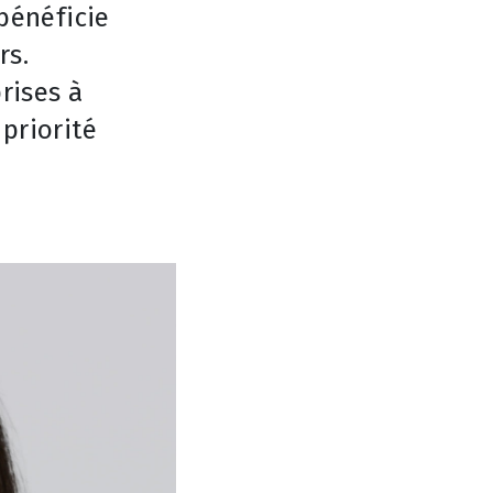
 bénéficie
rs.
rises à
priorité