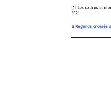
[1]
Les cadres seniors
2021.
«
Regards croisés s