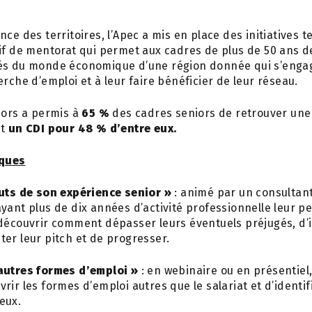
ce des territoires, l’Apec a mis en place des initiatives t
tif de mentorat qui permet aux cadres de plus de 50 ans d
és du monde économique d’une région donnée qui s’engage
erche d’emploi et à leur faire bénéficier de leur réseau.
iors a permis à
65 %
des cadres seniors de retrouver une 
nt
un CDI pour 48 % d’entre eux.
iques
outs de son expérience senior »
: animé par un consultant
yant plus de dix années d’activité professionnelle leur p
découvrir comment dépasser leurs éventuels préjugés, d’i
er leur pitch et de progresser.
’autres formes d’emploi »
: en webinaire ou en présentiel
ir les formes d’emploi autres que le salariat et d’identifi
eux.