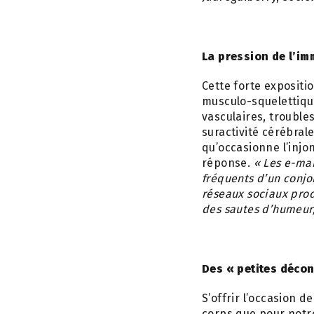
La pression de l’im
Cette forte expositi
musculo-squelettiqu
vasculaires, trouble
suractivité cérébral
qu’occasionne l’injo
réponse.
« Les e-mai
fréquents d’un conjo
réseaux sociaux prod
des sautes d’humeur,
Des « petites déco
S’offrir l’occasion
corps que pour notre