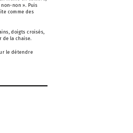
 non-non ». Puis
suite comme des
ains, doigts croisés,
 de la chaise.
our le détendre