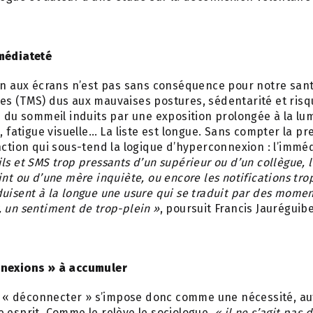
médiateté
on aux écrans n’est pas sans conséquence pour notre sant
es (TMS) dus aux mauvaises postures, sédentarité et risq
s du sommeil induits par une exposition prolongée à la lu
e, fatigue visuelle… La liste est longue. Sans compter la p
nction qui sous-tend la logique d’hyperconnexion : l’imméd
ls et SMS trop pressants d’un supérieur ou d’un collègue, 
int ou d’une mère inquiète, ou encore les notifications tr
uisent à la longue une usure qui se traduit par des momen
 un sentiment de trop-plein »
, poursuit Francis Jauréguibe
nnexions » à accumuler
 de « déconnecter » s’impose donc comme une nécessité, a
 esprit. Comme le relève le sociologue,
« il ne s’agit pas