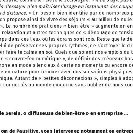
is d’essayer d’en maîtriser l’usage en instaurant des coupu
 à distance. »
Un besoin bien identifié par de nombreux p
ch propose ainsi de vivre des séjours « au milieu de nulle 
 ». Le nombre de praticiens « bien-être » augmente en en
de relaxation et autres techniques de « dénouage de tensio
ps dans ces lieux où les écrans sont rois. Reste que la d
Celui de préserver ses propres rythmes, de s’octroyer le dr
r faire le calme en soi. Quels que soient nos emplois du t
 un « couvre-feu numérique », de définir des créneaux hor
hone en mode silencieux à certains moments ou encore de
de en nature pour renouer avec nos sensations physiques
hique. Autant de « petites déconnexions », simples à adop
r connectés au monde moderne sans oublier de nous con
le Sereis, « diffuseuse de bien-être » en entreprise …
nom de Pausitive, vous intervenez notamment en entrepr