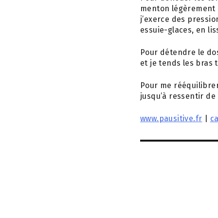
menton légèrement ba
j’exerce des pressio
essuie-glaces, en lis
Pour détendre le do
et je tends les bras
Pour me rééquilibrer 
jusqu’à ressentir de 
www.pausitive.fr
|
ca