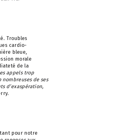
é. Troubles
ues cardio-
mière bleue,
ression morale
iateté de la
les appels trop
op nombreuses de ses
ts d’exaspération,
rry.
utant pour notre
 de renoncer aux