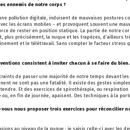
 les ennemis de notre corps ?
une pollution digitale, induisent de mauvaises postures co
vec les écrans mobiles – et provoquent souvent une mauv
rce de rester en position statique. La partie de notre cor
t, plus précisément, la nuque et les trapèzes, d’ailleurs tr
inement et le télétravail. Sans compter le facteur stress 
rventions consistent à inviter chacun à se faire du bien
raints de passer une majorité de notre temps devant les
nent ne sont pas une fatalité. Il existe des gestes simpl
endre. Et des exercices de spirothérapie, ou respiration 
 ou, en fin de journée, apaisent. Des techniques à la port
-vous nous proposer trois exercices pour réconcilier no
ions au niveau de la nuque : je saisis celle-ci avec les de