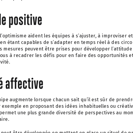
de positive
l’optimisme aident les équipes à s’ajuster, à improviser e
 en étant capables de s’adapter en temps réel à des cir
 mesures peuvent être prises pour développer l’attitude 
vous à recadrer les défis pour en faire des opportunités 
ité.
é affective
́quipe augmente lorsque chacun sait qu’il est sûr de prend
 exemple en proposant des idées inhabituelles ou créati
la permet une plus grande diversité de perspectives au mom
aire.
ve peut être développée en mettant en place un rituel de p