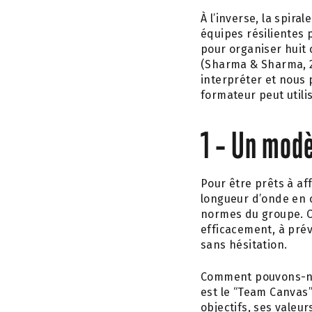
À l’inverse, la spir
équipes résilientes
pour organiser huit c
(Sharma & Sharma, 201
interpréter et nous
formateur peut utili
1 – Un mod
Pour être prêts à a
longueur d’onde en ce
normes du groupe. C’
efficacement, à pre
sans hésitation.
Comment pouvons-nou
est le “Team Canvas” 
objectifs, ses valeu