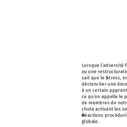
Lorsque l’adversité f
ou une restructuration
sait que le
S
tress, e
déclencher une ém
à un certain appren
ce qu’on appelle le
de membres de notre e
chute activant les s
R
éactions procéduri
globale.