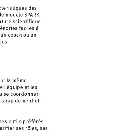
ctéristiques des
́ le modèle SPARK
ature scientifique
gories faciles à
, un coach ou un
pes.
 sur la même
 l’équipe et les
 à se coordonner
ons rapidement et
outils préférés
rifier ses rôles, ses