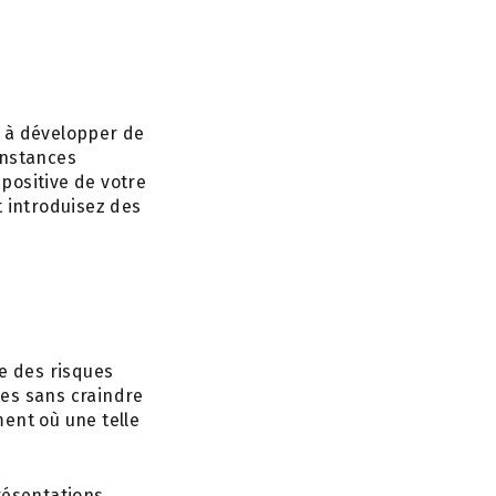
t à développer de
constances
positive de votre
et introduisez des
re des risques
ves sans craindre
ent où une telle
résentations