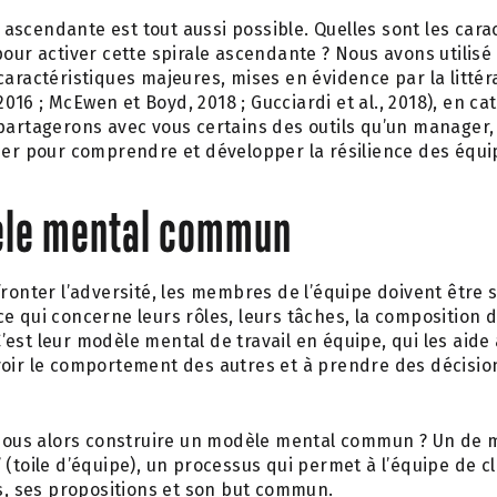
ale ascendante est tout aussi possible. Quelles sont les cara
 pour activer cette spirale ascendante ? Nous avons utilise
aractéristiques majeures, mises en évidence par la littér
6 ; McEwen et Boyd, 2018 ; Gucciardi et al., 2018), en caté
 partagerons avec vous certains des outils qu’un manager
ser pour comprendre et développer la résilience des équi
èle mental commun
ffronter l’adversité, les membres de l’équipe doivent être
 qui concerne leurs rôles, leurs tâches, la composition de
est leur modèle mental de travail en équipe, qui les aide
́voir le comportement des autres et à prendre des décisi
s alors construire un modèle mental commun ? Un de mes 
(toile d’équipe), un processus qui permet à l’équipe de cla
rs, ses propositions et son but commun.