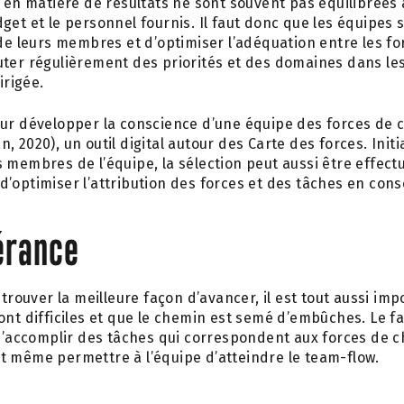
 en matière de résultats ne sont souvent pas équilibrées
get et le personnel fournis. Il faut donc que les équipes 
de leurs membres et d’optimiser l’adéquation entre les forc
ter régulièrement des priorités et des domaines dans les
irigée.
pour développer la conscience d’une équipe des forces de 
 2020), un outil digital autour des Carte des forces. Initia
membres de l’équipe, la sélection peut aussi être effectue
d’optimiser l’attribution des forces et des tâches en cons
érance
 trouver la meilleure façon d’avancer, il est tout aussi im
ont difficiles et que le chemin est semé d’embûches. Le f
 d’accomplir des tâches qui correspondent aux forces de ch
t même permettre à l’équipe d’atteindre le team-flow.