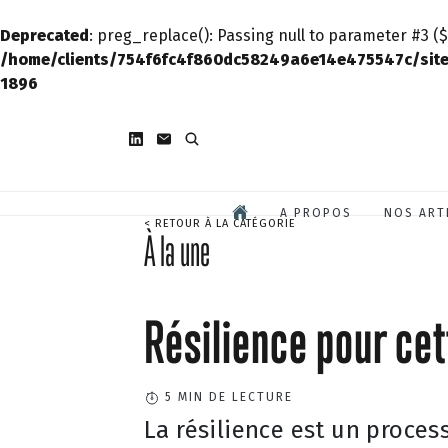
Deprecated
: preg_replace(): Passing null to parameter #3 ($
/home/clients/754f6fc4f860dc58249a6e14e475547c/site
1896
A PROPOS
NOS ART
< RETOUR À LA CATÉGORIE
À la une
Résilience pour cet
5
MIN DE LECTURE
La résilience est un proce