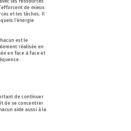
 avec les ressources
s’efforcent de mieux
es et les tâches. Il
quels l’énergie
chacun est le
lement réalisée en
́e en face à face et
équence.
portant de continuer
ait de se concentrer
acun aide aussi à la