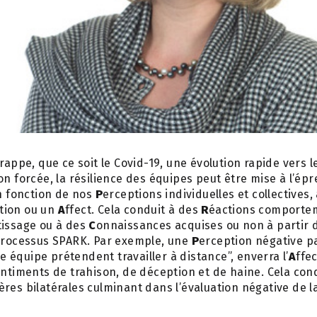
rappe, que ce soit le Covid-19, une évolution rapide vers le
 forcée, la résilience des équipes peut être mise à l’é
n fonction de nos
P
erceptions individuelles et collectives,
otion ou un
A
ffect. Cela conduit à des
R
éactions comporte
tissage ou à des
C
onnaissances acquises ou non à partir de
 processus SPARK. Par exemple, une
P
erception négative p
́quipe prétendent travailler à distance”, enverra l’
A
ffe
entiments de trahison, de déception et de haine. Cela cond
ères bilatérales culminant dans l’évaluation négative de