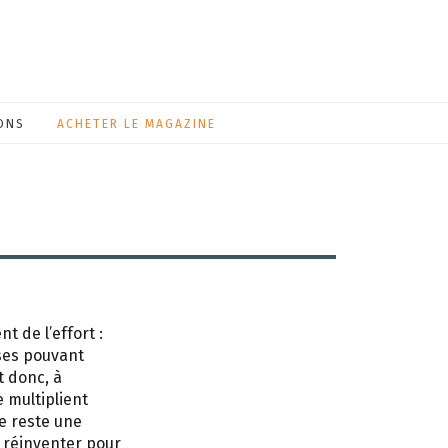
ONS
ACHETER LE MAGAZINE
t de l’effort :
ses pouvant
t donc, à
 multiplient
e reste une
e réinventer pour