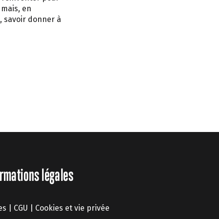
 mais, en
i, savoir donner à
rmations légales
es
|
CGU
|
Cookies et vie privée