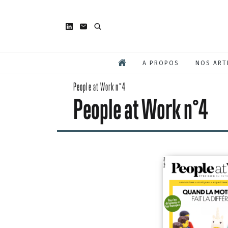
A PROPOS
NOS ART
People at Work n°4
People at Work n°4