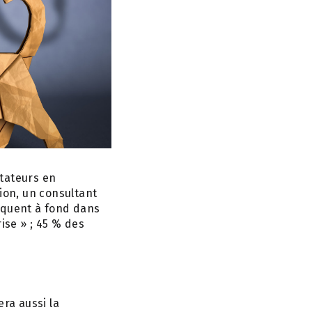
itateurs en
ion, un consultant
iquent à fond dans
ise » ; 45 % des
era aussi la