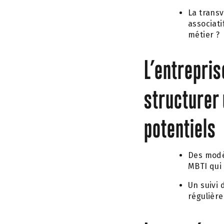
La transv
associati
métier ?
L’entrepris
structurer 
potentiels
Des modè
MBTI qui 
Un suivi 
régulière