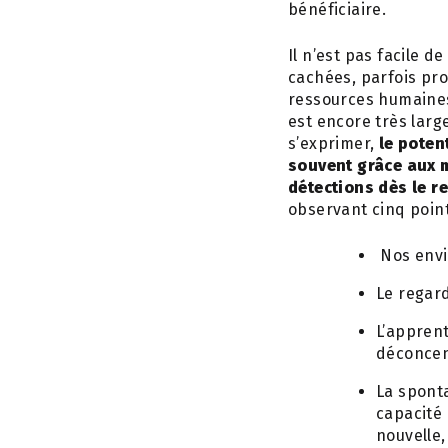
bénéficiaire.
Il n’est pas facile 
cachées, parfois pro
ressources humaines 
est encore très larg
s’exprimer,
le poten
souvent grâce aux 
détections dès le r
observant cinq point
Nos envie
Le regard
L’appren
déconcen
La sponta
capacité 
nouvelle,