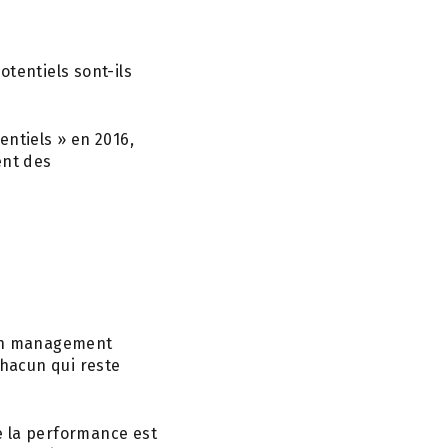
tentiels sont-ils
entiels » en 2016,
ent des
e un management
chacun qui reste
e la performance est