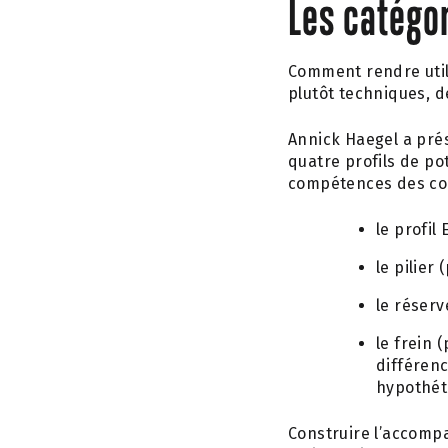
Les catégor
Comment rendre utile
plutôt techniques, de
Annick Haegel a prés
quatre profils de po
compétences des col
le profil
le pilier
le réserv
le frein
différenc
hypothét
Construire l’accomp