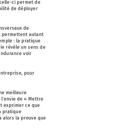
celle-ci permet de
ilité de déployer
ransversaux de
t permettent autant
emple : la pratique
rie révèle un sens de
’endurance voir
ntreprise, pour
ne meilleure
 l’envie de « Mettre
nt exprimer ce que
a pratique
a alors la preuve que