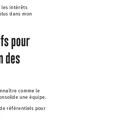
, les intérêts
s plus dans mon
ifs pour
n des
onnaître comme le
onsolide une équipe.
 de référentiels pour
r