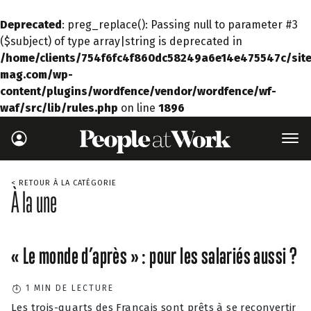
Deprecated
: preg_replace(): Passing null to parameter #3
($subject) of type array|string is deprecated in
/home/clients/754f6fc4f860dc58249a6e14e475547c/site
mag.com/wp-
content/plugins/wordfence/vendor/wordfence/wf-
waf/src/lib/rules.php
on line
1896
< RETOUR À LA CATÉGORIE
À la une
« Le monde d’après » : pour les salariés aussi ?
1
MIN DE LECTURE
Les trois-quarts des Français sont prêts à se reconvertir