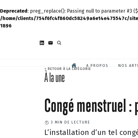
Deprecated
: preg_replace(): Passing null to parameter #3 ($
/home/clients/754f6fc4f860dc58249a6e14e475547c/site
1896
A PROPOS
NOS ART
< RETOUR À LA CATÉGORIE
À la une
Congé menstruel : p
3
MIN DE LECTURE
L’installation d’un tel con