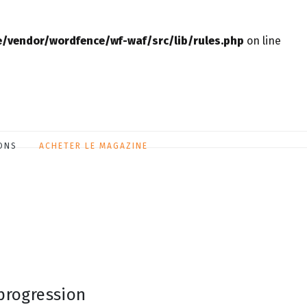
vendor/wordfence/wf-waf/src/lib/rules.php
on line
ONS
ACHETER LE MAGAZINE
 progression