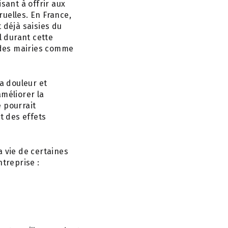
sant à offrir aux
elles. En France,
 déjà saisies du
l durant cette
u des mairies comme
la douleur et
améliorer la
 pourrait
t des effets
a vie de certaines
treprise :