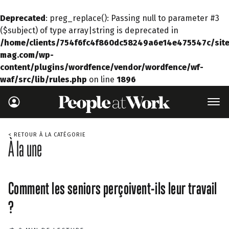
Deprecated
: preg_replace(): Passing null to parameter #3
($subject) of type array|string is deprecated in
/home/clients/754f6fc4f860dc58249a6e14e475547c/site
mag.com/wp-
content/plugins/wordfence/vendor/wordfence/wf-
waf/src/lib/rules.php
on line
1896
< RETOUR À LA CATÉGORIE
À la une
Comment les seniors perçoivent-ils leur travail
?