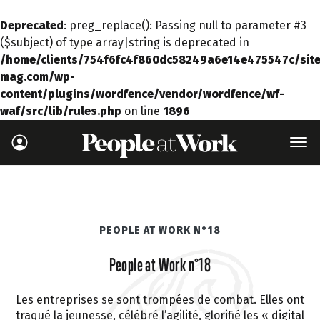
Deprecated
: preg_replace(): Passing null to parameter #3
($subject) of type array|string is deprecated in
/home/clients/754f6fc4f860dc58249a6e14e475547c/site
mag.com/wp-
content/plugins/wordfence/vendor/wordfence/wf-
waf/src/lib/rules.php
on line
1896
PEOPLE AT WORK N°18
People at Work n°18
Les entreprises se sont trompées de combat. Elles ont
traqué la jeunesse, célébré l’agilité, glorifié les « digital