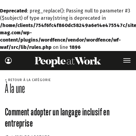
Deprecated
: preg_replace(): Passing null to parameter #3
($subject) of type array|string is deprecated in
/home/clients/754f6fc4f860dc58249a6e14e475547c/site
mag.com/wp-
content/plugins/wordfence/vendor/wordfence/wf-
waf/src/lib/rules.php
on line
1896
< RETOUR À LA CATÉGORIE
À la une
Comment adopter un langage inclusif en
entreprise